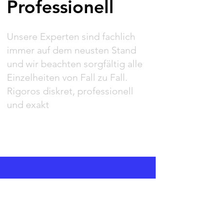
Professionell
Unsere Experten sind fachlich
immer auf dem neusten Stand
und wir beachten sorgfältig alle
Einzelheiten von Fall zu Fall.
Rigoros diskret, professionell
und exakt
Die JobHive AG ist sowohl in der
Personalvermittlung für Vollzeitstellen als
auch im Personalverleih für temporäre Jobs