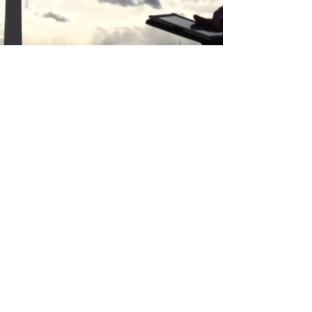
Email
info@jobhive.ch
Addresse